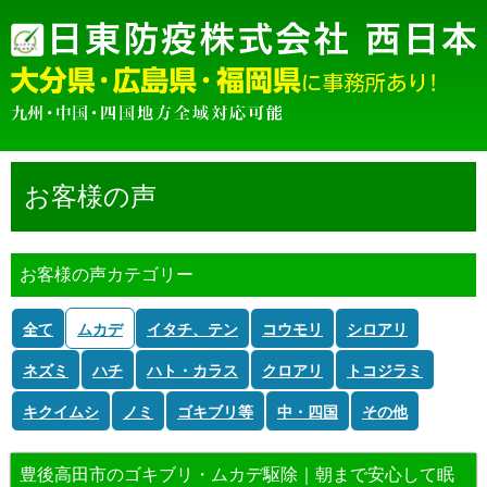
お客様の声
お客様の声カテゴリー
全て
ムカデ
イタチ、テン
コウモリ
シロアリ
ネズミ
ハチ
ハト・カラス
クロアリ
トコジラミ
キクイムシ
ノミ
ゴキブリ等
中・四国
その他
豊後高田市のゴキブリ・ムカデ駆除｜朝まで安心して眠