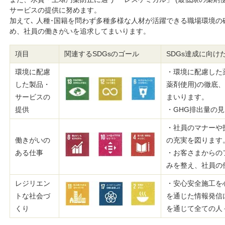
サービスの提供に努めます。
加えて､ 人種･国籍を問わず多種多様な人材が活躍できる職場環境
め、社員の働きがいを追求してまいります。
項目
関連するSDGsのゴール
SDGs達成に向け
環境に配慮
・環境に配慮した
した製品・
薬剤使用)の徹底
サービスの
まいります。
提供
・GHG排出量の
・社員のマナーや
働きがいの
の充実を図ります
ある仕事
・お客さまからの
みを整え、社員の
レジリエン
・安心安全施工を
トな社会づ
を通じた情報発信
くり
を通じて全ての人