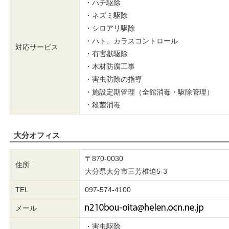
・ハチ駆除
・ネズミ駆除
・シロアリ駆除
・ハト、カラスコントロール
対応サービス
・有害獣駆除
・木材防腐工事
・害虫防除の指導
・施設定期管理（全館消毒・駆除管理）
・殺菌消毒
大分オフィス
〒870-0030
住所
大分県大分市三芳椎迫5-3
TEL
097-574-4100
メール
・害虫駆除