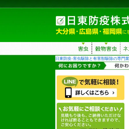
日東防疫-害虫駆除と有害獣駆除の専門