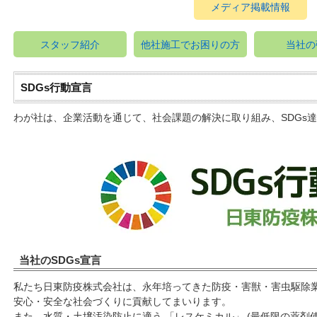
メディア掲載情報
スタッフ紹介
他社施工でお困りの方
当社の
SDGs行動宣言
わが社は、企業活動を通じて、社会課題の解決に取り組み、SDGs
当社のSDGs宣言
私たち日東防疫株式会社は、永年培ってきた防疫・害獣・害虫駆除業
安心・安全な社会づくりに貢献してまいります。
また、水質・土壌汚染防止に適う 「レスケミカル」 (最低限の薬剤使