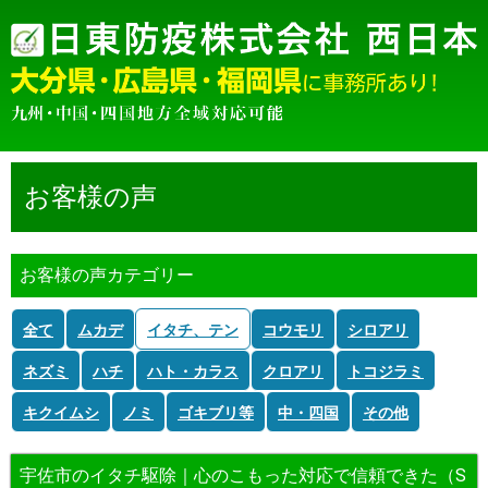
お客様の声
お客様の声カテゴリー
全て
ムカデ
イタチ、テン
コウモリ
シロアリ
ネズミ
ハチ
ハト・カラス
クロアリ
トコジラミ
キクイムシ
ノミ
ゴキブリ等
中・四国
その他
宇佐市のイタチ駆除｜心のこもった対応で信頼できた（S