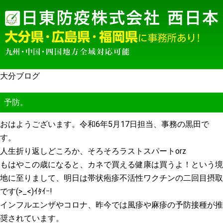
大分ブログ
予防。
おはようございます。令和6年5月17日担当、事務の黒田で
す。
人生折り返しどころか、そろそろラストスパートorz
もはやこの歳になると、カネで買える健康は買うよ！という境
地に至りまして、明日は帯状疱疹不活性ワクチンの二回目摂取
です(>_<)ｲﾀｲｰ!
インフルエンザやコロナ、昨今では風疹や麻疹の予防接種が推
奨されています。