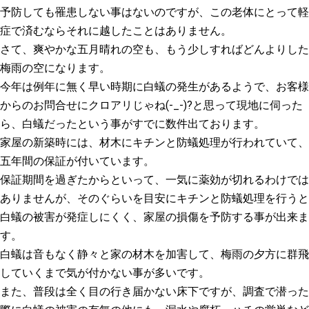
予防しても罹患しない事はないのですが、この老体にとって軽
症で済むならそれに越したことはありません。
さて、爽やかな五月晴れの空も、もう少しすればどんよりした
梅雨の空になります。
今年は例年に無く早い時期に白蟻の発生があるようで、お客様
からのお問合せにクロアリじゃね(-_-)?と思って現地に伺った
ら、白蟻だったという事がすでに数件出ております。
家屋の新築時には、材木にキチンと防蟻処理が行われていて、
五年間の保証が付いています。
保証期間を過ぎたからといって、一気に薬効が切れるわけでは
ありませんが、そのぐらいを目安にキチンと防蟻処理を行うと
白蟻の被害が発症しにくく、家屋の損傷を予防する事が出来ま
す。
白蟻は音もなく静々と家の材木を加害して、梅雨の夕方に群飛
していくまで気が付かない事が多いです。
また、普段は全く目の行き届かない床下ですが、調査で潜った