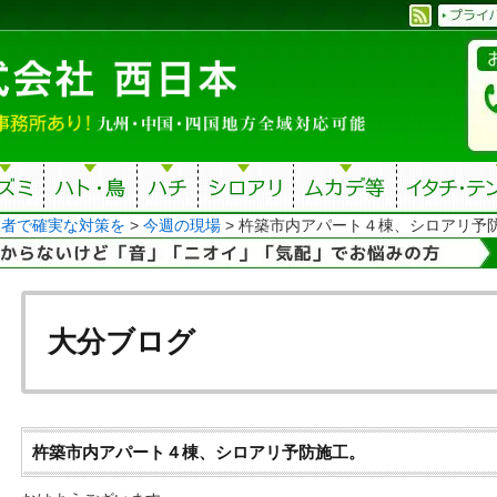
業者で確実な対策を
>
今週の現場
>
杵築市内アパート４棟、シロアリ予
大分ブログ
杵築市内アパート４棟、シロアリ予防施工。