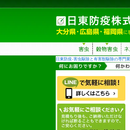
日東防疫-害虫駆除と有害獣駆除の専門