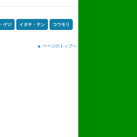
・ゲジ
イタチ・テン
コウモリ
▲ ページのトップへ