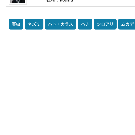
害虫
ネズミ
ハト・カラス
ハチ
シロアリ
ムカデ