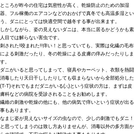
ところが昨今の住宅は気密性が高く、乾燥防止のための加湿
器、フル稼働のエアコンなどのおかげで真冬でも高温多湿とい
う、ダニにとっては快適空間で越冬する事が出来ます。
しかしながら、姿の見えないダニは、本当に居るかどうかも素
人目では解らない害虫です。
刺された!咬まれた!!痒い！と思っていても、実際は化繊の毛布
による刺激だったり、冬の乾燥による皮膚の痒みだったりしま
す。
ダニがいると思ってしまって、寝具やカーペット、衣類を熱闘
消毒したり天日干ししたりしても収まらないから全部処分した
(T-T)それでもまだダニがいる(;-;)という症状の方は、まずは皮
膚科などの病院を受診されることをお勧めします。
繊維の刺激や乾燥の他にも、他の病気で痒いという症状が出る
事もあります。
なまじ姿が見えないサイズの虫なので、少しの刺激でもダニ！
と思ってしまうのは致し方ありませんが、消毒以外の多方面か