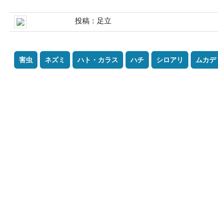
投稿：足立
害虫
ネズミ
ハト・カラス
ハチ
シロアリ
ムカデ