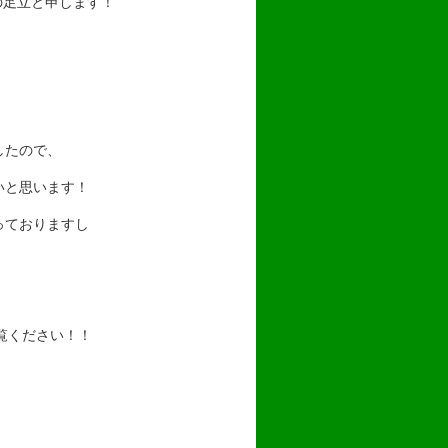
の足立と申します！
したので、
いと思います！
っておりますし
覧ください！！