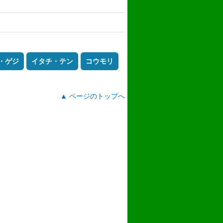
・ゲジ
イタチ・テン
コウモリ
▲ ページのトップへ