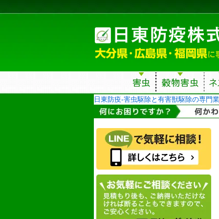
日東防疫-害虫駆除と有害獣駆除の専門