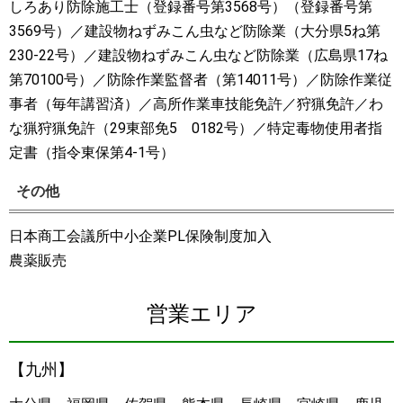
しろあり防除施工士（登録番号第3568号）（登録番号第
3569号）／建設物ねずみこん虫など防除業（大分県5ね第
230-22号）／建設物ねずみこん虫など防除業（広島県17ね
第70100号）／防除作業監督者（第14011号）／防除作業従
事者（毎年講習済）／高所作業車技能免許／狩猟免許／わ
な猟狩猟免許（29東部免5 0182号）／特定毒物使用者指
定書（指令東保第4-1号）
その他
日本商工会議所中小企業PL保険制度加入
農薬販売
営業エリア
【九州】