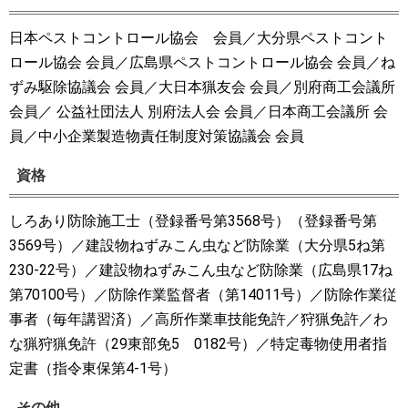
日本ペストコントロール協会 会員／大分県ペストコント
ロール協会 会員／広島県ペストコントロール協会 会員／ね
ずみ駆除協議会 会員／大日本猟友会 会員／別府商工会議所
会員／ 公益社団法人 別府法人会 会員／日本商工会議所 会
員／中小企業製造物責任制度対策協議会 会員
資格
しろあり防除施工士（登録番号第3568号）（登録番号第
3569号）／建設物ねずみこん虫など防除業（大分県5ね第
230-22号）／建設物ねずみこん虫など防除業（広島県17ね
第70100号）／防除作業監督者（第14011号）／防除作業従
事者（毎年講習済）／高所作業車技能免許／狩猟免許／わ
な猟狩猟免許（29東部免5 0182号）／特定毒物使用者指
定書（指令東保第4-1号）
その他