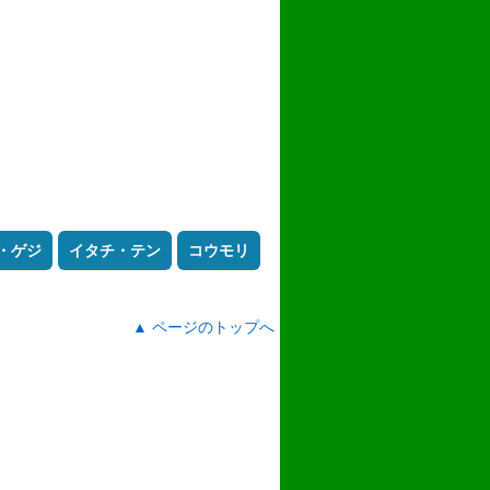
・ゲジ
イタチ・テン
コウモリ
▲ ページのトップへ