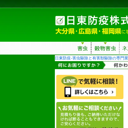
日東防疫-害虫駆除と有害獣駆除の専門