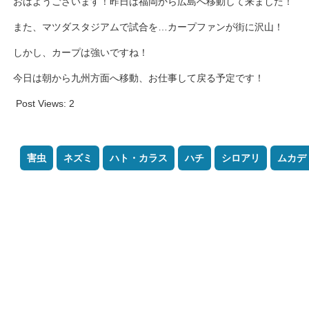
おはようございます！昨日は福岡から広島へ移動して来ました！
また、マツダスタジアムで試合を…カープファンが街に沢山！
しかし、カープは強いですね！
今日は朝から九州方面へ移動、お仕事して戻る予定です！
Post Views:
2
害虫
ネズミ
ハト・カラス
ハチ
シロアリ
ムカデ