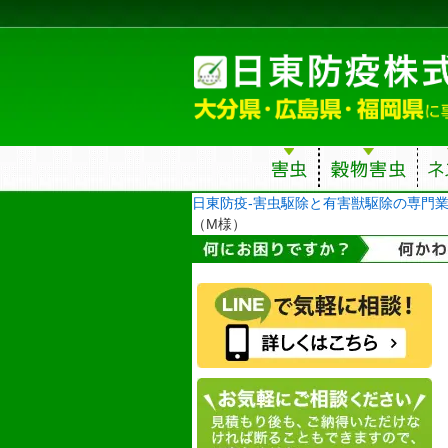
日東防疫-害虫駆除と有害獣駆除の専門
（M様）