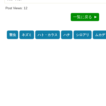
Post Views:
12
一覧に戻る
害虫
ネズミ
ハト・カラス
ハチ
シロアリ
ムカデ