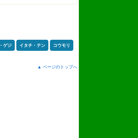
・ゲジ
イタチ・テン
コウモリ
▲ ページのトップへ