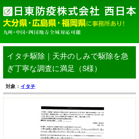
イタチ駆除｜天井のしみで駆除を急
ぎ丁寧な調査に満足（S様）
対象：
イタチ