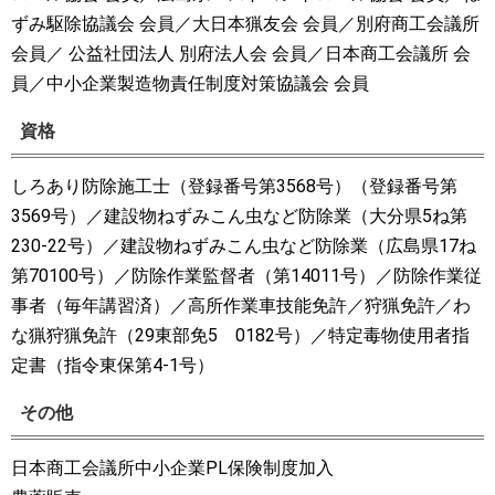
ずみ駆除協議会 会員／大日本猟友会 会員／別府商工会議所
会員／ 公益社団法人 別府法人会 会員／日本商工会議所 会
員／中小企業製造物責任制度対策協議会 会員
資格
しろあり防除施工士（登録番号第3568号）（登録番号第
3569号）／建設物ねずみこん虫など防除業（大分県5ね第
230-22号）／建設物ねずみこん虫など防除業（広島県17ね
第70100号）／防除作業監督者（第14011号）／防除作業従
事者（毎年講習済）／高所作業車技能免許／狩猟免許／わ
な猟狩猟免許（29東部免5 0182号）／特定毒物使用者指
定書（指令東保第4-1号）
その他
日本商工会議所中小企業PL保険制度加入