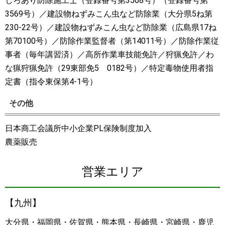
しろあり防除施工士（登録番号第3568号）（登録番号第
3569号）／建設物ねずみこん虫など防除業（大分県5ね第
230-22号）／建設物ねずみこん虫など防除業（広島県17ね
第70100号）／防除作業監督者（第14011号）／防除作業従
事者（毎年講習済）／高所作業車技能免許／狩猟免許／わ
な猟狩猟免許（29東部免5 0182号）／特定毒物使用者指
定書（指令東保第4-1号）
その他
日本商工会議所中小企業PL保険制度加入
農薬販売
営業エリア
【九州】
大分県・福岡県・佐賀県・熊本県・長崎県・宮崎県・鹿児