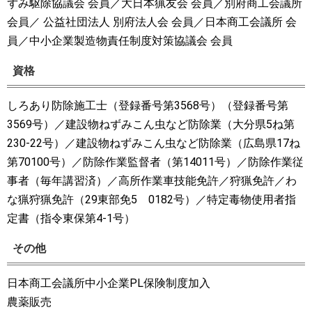
ずみ駆除協議会 会員／大日本猟友会 会員／別府商工会議所
会員／ 公益社団法人 別府法人会 会員／日本商工会議所 会
員／中小企業製造物責任制度対策協議会 会員
資格
しろあり防除施工士（登録番号第3568号）（登録番号第
3569号）／建設物ねずみこん虫など防除業（大分県5ね第
230-22号）／建設物ねずみこん虫など防除業（広島県17ね
第70100号）／防除作業監督者（第14011号）／防除作業従
事者（毎年講習済）／高所作業車技能免許／狩猟免許／わ
な猟狩猟免許（29東部免5 0182号）／特定毒物使用者指
定書（指令東保第4-1号）
その他
日本商工会議所中小企業PL保険制度加入
農薬販売