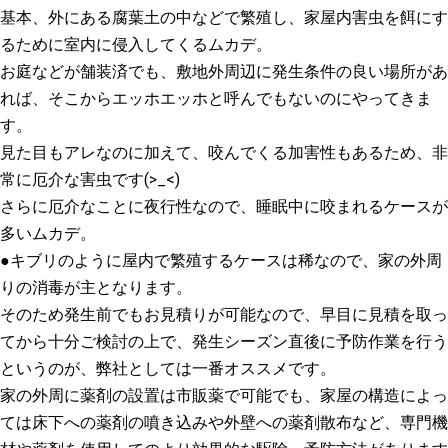
基本、外にある腐葉土の中などで繁殖し、家屋内害虫を餌にす
るために室内に侵入してくるムカデ。
お庭などが舗装済でも、敷地外周辺に発生条件の良い場所があ
れば、そこからエッホエッホと呼んでもないのにやってきま
す。
見た目もアレなのに加えて、咬んでくる加害性もあるため、非
常に厄介な害虫です(>_<)
さらに厄介なことに夜行性なので、睡眠中に咬まれるケースが
多いムカデ。
●キブリのように屋内で繁殖するケースは稀なので、家の外周
りの消毒が主となります。
そのため発生前でもお見積りが可能なので、早目に見積を取っ
てから十分ご検討の上で、発生シーズン直後に予防作業を行う
というのが、弊社としては一番オススメです。
家の外周に薬剤の設置は市販薬で可能でも、家屋の構造によっ
ては床下への薬剤の噴き込みや外壁への薬剤散布など、専門機