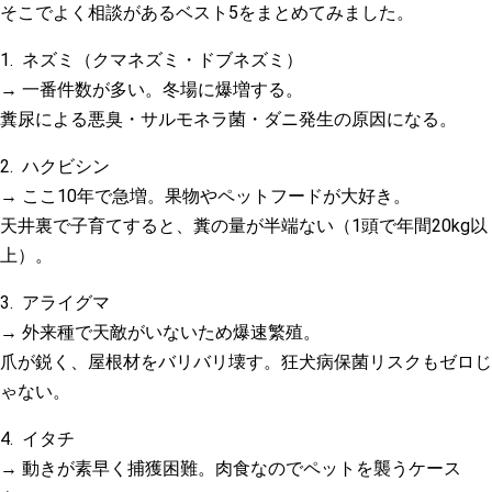
そこでよく相談があるベスト5をまとめてみました。
1.
ネズミ（クマネズミ・ドブネズミ）
→ 一番件数が多い。冬場に爆増する。
糞尿による悪臭・サルモネラ菌・ダニ発生の原因になる。
2.
ハクビシン
→ ここ10年で急増。果物やペットフードが大好き。
天井裏で子育てすると、糞の量が半端ない（1頭で年間20kg以
上）。
3.
アライグマ
→ 外来種で天敵がいないため爆速繁殖。
爪が鋭く、屋根材をバリバリ壊す。狂犬病保菌リスクもゼロじ
ゃない。
4.
イタチ
→ 動きが素早く捕獲困難。肉食なのでペットを襲うケース