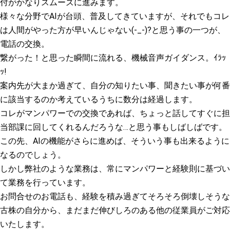
付がかなりスムーズに進みます。
様々な分野でAIが台頭、普及してきていますが、それでもコレ
は人間がやった方が早いんじゃない(-_-)?と思う事の一つが、
電話の交換。
繋がった！と思った瞬間に流れる、機械音声ガイダンス。ｲﾗｯ
ｯ!
案内先が大まか過ぎて、自分の知りたい事、聞きたい事が何番
に該当するのか考えているうちに数分は経過します。
コレがマンパワーでの交換であれば、ちょっと話してすぐに担
当部課に回してくれるんだろうな…と思う事もしばしばです。
この先、AIの機能がさらに進めば、そういう事も出来るように
なるのでしょう。
しかし弊社のような業務は、常にマンパワーと経験則に基づい
て業務を行っています。
お問合せのお電話も、経験を積み過ぎてそろそろ倒壊しそうな
古株の自分から、まだまだ伸びしろのある他の従業員がご対応
いたします。