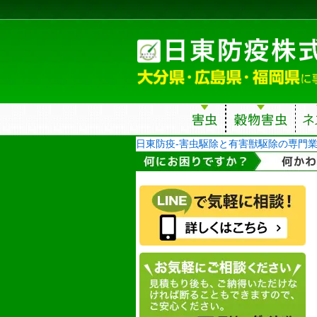
日東防疫-害虫駆除と有害獣駆除の専門