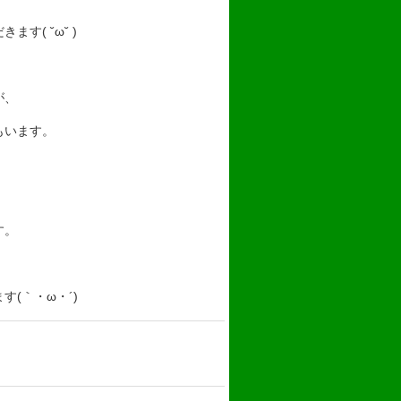
( ˘ω˘ )
が、
もいます。
す。
(｀・ω・´)ゞ