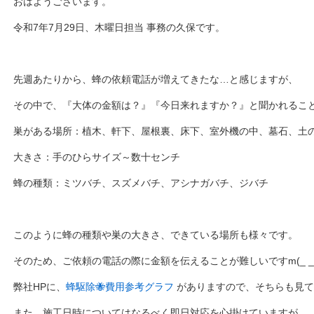
おはようございます。
令和7年7月29日、木曜日担当 事務の久保です。
先週あたりから、蜂の依頼電話が増えてきたな…と感じますが、
その中で、『大体の金額は？』『今日来れますか？』と聞かれるこ
巣がある場所：植木、軒下、屋根裏、床下、室外機の中、墓石、土
大きさ：手のひらサイズ～数十センチ
蜂の種類：ミツバチ、スズメバチ、アシナガバチ、ジバチ
このように蜂の種類や巣の大きさ、できている場所も様々です。
そのため、ご依頼の電話の際に金額を伝えることが難しいですm(_ _
弊社HPに、
蜂駆除🐝費用参考グラフ
がありますので、そちらも見て
また、施工日時についてはなるべく即日対応を心掛けていますが、