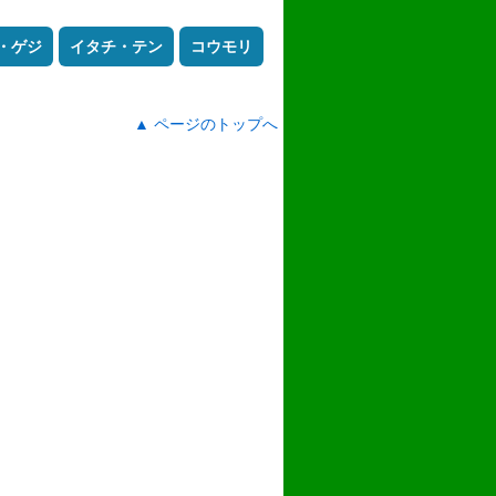
・ゲジ
イタチ・テン
コウモリ
▲ ページのトップへ