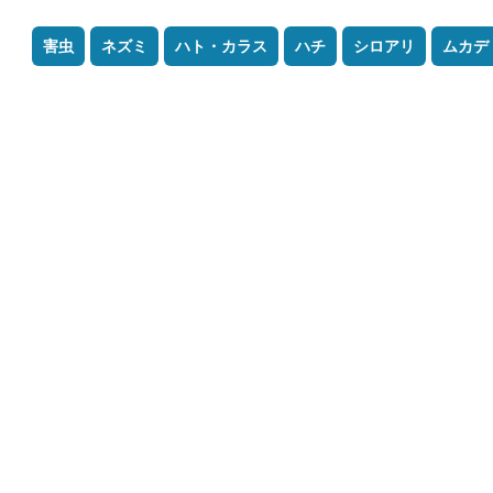
害虫
ネズミ
ハト・カラス
ハチ
シロアリ
ムカデ