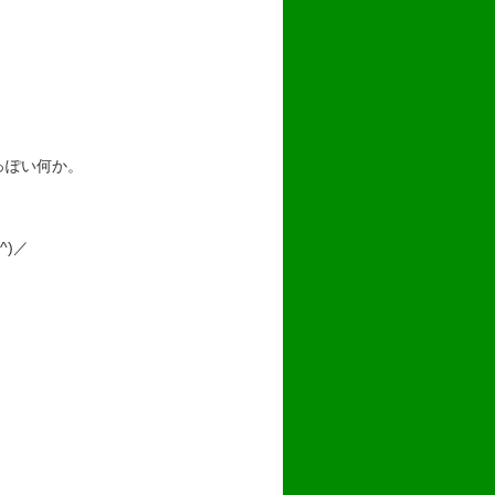
っぽい何か。
)／