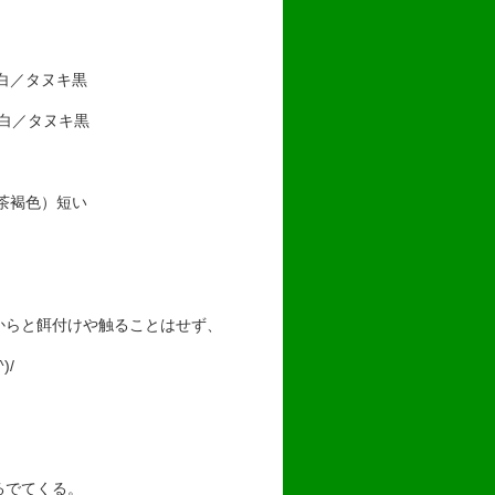
白／タヌキ黒
／タヌキ黒
茶褐色）短い
からと餌付けや触ることはせず、
)/
るでてくる。