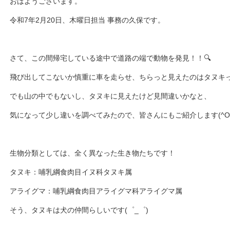
おはようございます。
令和7年2月20日、木曜日担当 事務の久保です。
さて、この間帰宅している途中で道路の端で動物を発見！！🔍
飛び出してこないか慎重に車を走らせ、ちらっと見えたのはタヌキ
でも山の中でもないし、タヌキに見えたけど見間違いかなと、
気になって少し違いを調べてみたので、皆さんにもご紹介します(^O^
生物分類としては、全く異なった生き物たちです！
タヌキ：哺乳綱食肉目イヌ科タヌキ属
アライグマ：哺乳綱食肉目アライグマ科アライグマ属
そう、タヌキは犬の仲間らしいです(゜_゜)