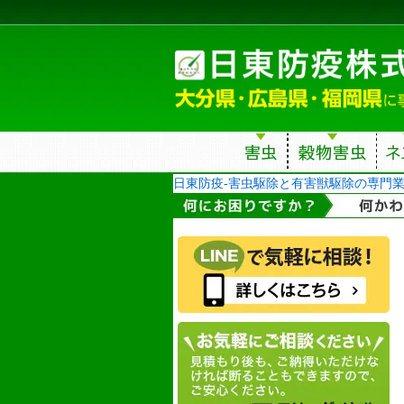
日東防疫-害虫駆除と有害獣駆除の専門