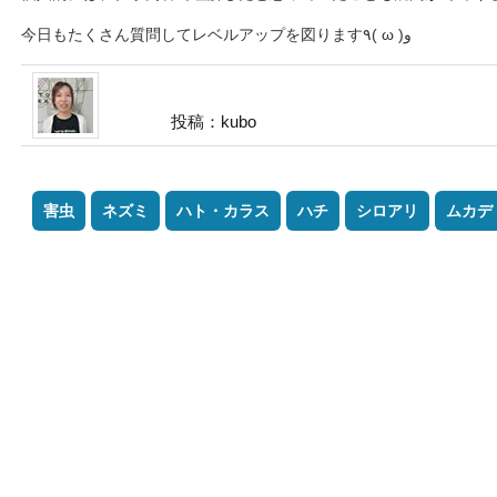
今日もたくさん質問してレベルアップを図ります٩( ω )و
投稿：kubo
害虫
ネズミ
ハト・カラス
ハチ
シロアリ
ムカデ