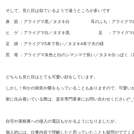
そして、見た目は似ているようで違うところが多いです
鼻 筋 ：アライグマ黒／タヌキ白 耳のふち：アライグマ
ヒ ゲ ：アライグマ白／タヌキ黒 足 ：アライグマ白
足 跡 ：アライグマ5本で長い／タヌキ4本で犬の様
尻 尾 ：アライグマ灰色と白のシマシマで長い／タヌキ白っぽく（
どちらも見た目はとても可愛い顔をしています。
しかし！何かの病気や菌をもっていることもありますので、可愛い
家に住み着いている際は、是非専門業者にお問い合わせください(^_^
自宅や屋根裏への侵入の電話もかかるようになりましたが、
個人的には、仕事内容で理解したと思っていたことも疑問がでてく