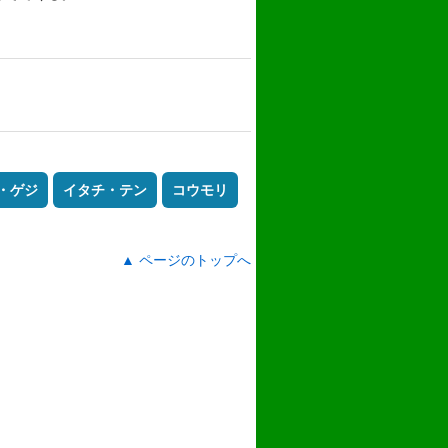
・ゲジ
イタチ・テン
コウモリ
▲ ページのトップへ