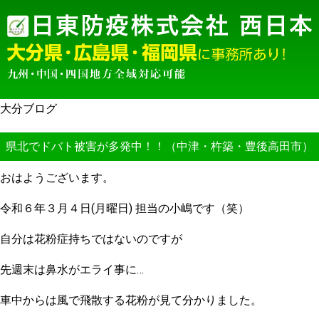
大分ブログ
県北でドバト被害が多発中！！（中津・杵築・豊後高田市）
おはようございます。
令和６年３月４日(月曜日) 担当の小嶋です（笑）
自分は花粉症持ちではないのですが
先週末は鼻水がエライ事に…
車中からは風で飛散する花粉が見て分かりました。