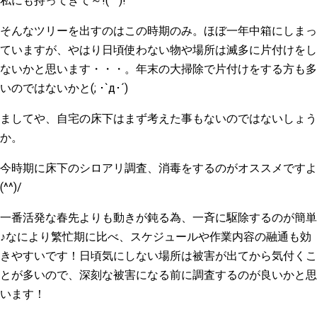
私にも持ってきて～!(^^)!
そんなツリーを出すのはこの時期のみ。ほぼ一年中箱にしまっ
ていますが、やはり日頃使わない物や場所は滅多に片付けをし
ないかと思います・・・。年末の大掃除で片付けをする方も多
いのではないかと(; ･`д･´)
ましてや、自宅の床下はまず考えた事もないのではないしょう
か。
今時期に床下のシロアリ調査、消毒をするのがオススメですよ
(^^)/
一番活発な春先よりも動きが鈍る為、一斉に駆除するのが簡単
♪なにより繁忙期に比べ、スケジュールや作業内容の融通も効
きやすいです！日頃気にしない場所は被害が出てから気付くこ
とが多いので、深刻な被害になる前に調査するのが良いかと思
います！