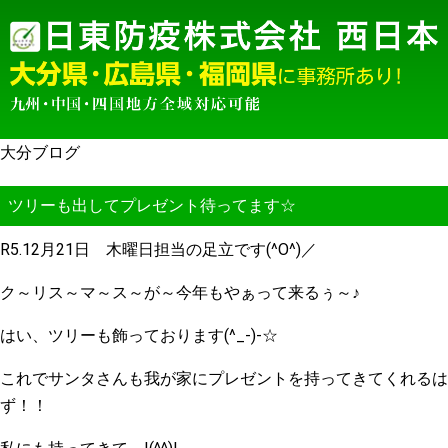
大分ブログ
ツリーも出してプレゼント待ってます☆
R5.12月21日 木曜日担当の足立です(^O^)／
ク～リス～マ～ス～が～今年もやぁって来るぅ～♪
はい、ツリーも飾っております(^_-)-☆
これでサンタさんも我が家にプレゼントを持ってきてくれるは
ず！！