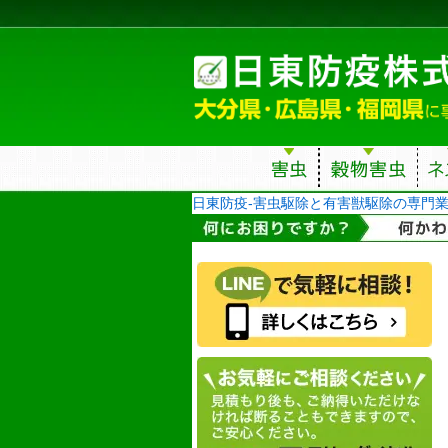
日東防疫-害虫駆除と有害獣駆除の専門