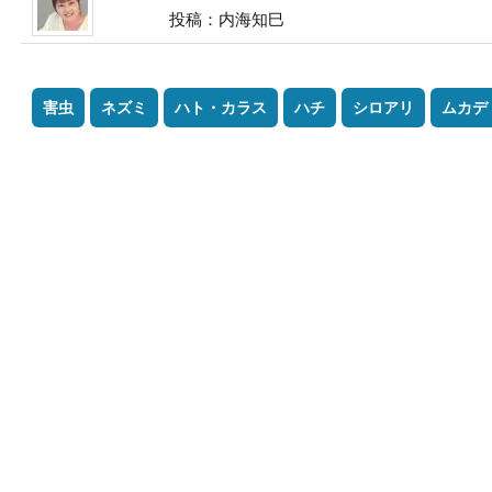
投稿：内海知巳
害虫
ネズミ
ハト・カラス
ハチ
シロアリ
ムカデ