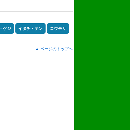
・ゲジ
イタチ・テン
コウモリ
▲ ページのトップへ