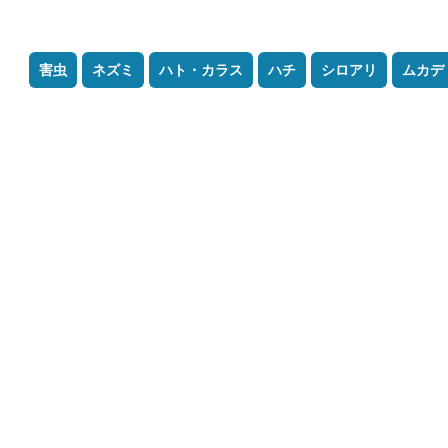
害虫
ネズミ
ハト・カラス
ハチ
シロアリ
ムカデ