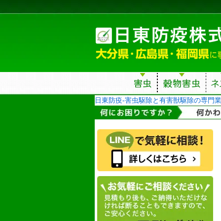
日東防疫-害虫駆除と有害獣駆除の専門