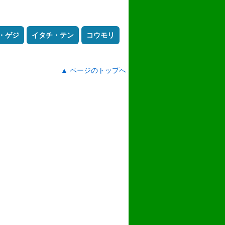
・ゲジ
イタチ・テン
コウモリ
▲ ページのトップへ