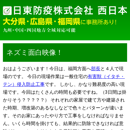
ネズミ面白映像！
おはようございます！今日は、福岡方面へ
部長
と４人で現
場のです。 今日の現場作業は一般住宅の
有害獣（イタチ・
テン）侵入防止工事
です。 しかし、かなり難易度の高い現
場です。今回はたくさんの時間も必要ですね。（3日間は掛
かりそう？？？？？） それぞれの家屋で建て方や建築され
た時期、増改築のあるなしなどで色々とパターンが違いま
す。そのお家にあったやり方で工事をしなければなりませ
ん。いくら時間を掛けても、結果的に防除できなければ意