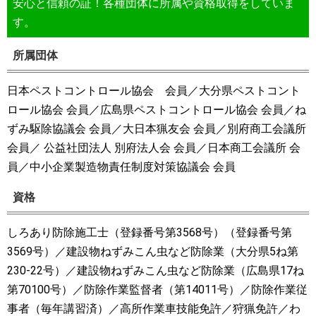
安心と信頼の証！各種団体に所属や資格取得をしていま
す。
所属団体
日本ペストコントロール協会 会員／大分県ペストコント
ロール協会 会員／広島県ペストコントロール協会 会員／ね
ずみ駆除協議会 会員／大日本猟友会 会員／別府商工会議所
会員／ 公益社団法人 別府法人会 会員／日本商工会議所 会
員／中小企業製造物責任制度対策協議会 会員
資格
しろあり防除施工士（登録番号第3568号）（登録番号第
3569号）／建設物ねずみこん虫など防除業（大分県5ね第
230-22号）／建設物ねずみこん虫など防除業（広島県17ね
第70100号）／防除作業監督者（第14011号）／防除作業従
事者（毎年講習済）／高所作業車技能免許／狩猟免許／わ