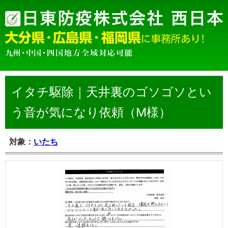
イタチ駆除｜天井裏のゴソゴソとい
う音が気になり依頼（M様）
対象：
いたち