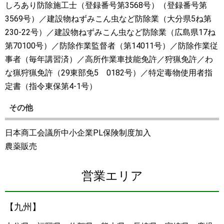
しろあり防除施工士（登録番号第3568号）（登録番号第
3569号）／建設物ねずみこん虫など防除業（大分県5ね第
230-22号）／建設物ねずみこん虫など防除業（広島県17ね
第70100号）／防除作業監督者（第14011号）／防除作業従
事者（毎年講習済）／高所作業車技能免許／狩猟免許／わ
な猟狩猟免許（29東部免5 0182号）／特定毒物使用者指
定書（指令東保第4-1号）
その他
日本商工会議所中小企業PL保険制度加入
農薬販売
営業エリア
【九州】