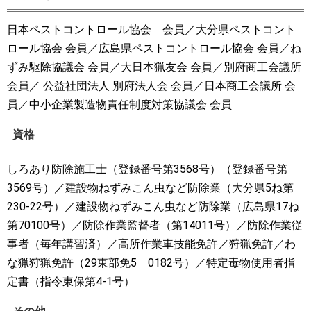
日本ペストコントロール協会 会員／大分県ペストコント
ロール協会 会員／広島県ペストコントロール協会 会員／ね
ずみ駆除協議会 会員／大日本猟友会 会員／別府商工会議所
会員／ 公益社団法人 別府法人会 会員／日本商工会議所 会
員／中小企業製造物責任制度対策協議会 会員
資格
しろあり防除施工士（登録番号第3568号）（登録番号第
3569号）／建設物ねずみこん虫など防除業（大分県5ね第
230-22号）／建設物ねずみこん虫など防除業（広島県17ね
第70100号）／防除作業監督者（第14011号）／防除作業従
事者（毎年講習済）／高所作業車技能免許／狩猟免許／わ
な猟狩猟免許（29東部免5 0182号）／特定毒物使用者指
定書（指令東保第4-1号）