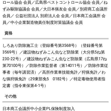
ロール協会 会員／広島県ペストコントロール協会 会員／ね
ずみ駆除協議会 会員／大日本猟友会 会員／別府商工会議所
会員／ 公益社団法人 別府法人会 会員／日本商工会議所 会
員／中小企業製造物責任制度対策協議会 会員
資格
しろあり防除施工士（登録番号第3568号）（登録番号第
3569号）／建設物ねずみこん虫など防除業（大分県5ね第
230-22号）／建設物ねずみこん虫など防除業（広島県17ね
第70100号）／防除作業監督者（第14011号）／防除作業従
事者（毎年講習済）／高所作業車技能免許／狩猟免許／わ
な猟狩猟免許（29東部免5 0182号）／特定毒物使用者指
定書（指令東保第4-1号）
その他
日本商工会議所中小企業PL保険制度加入