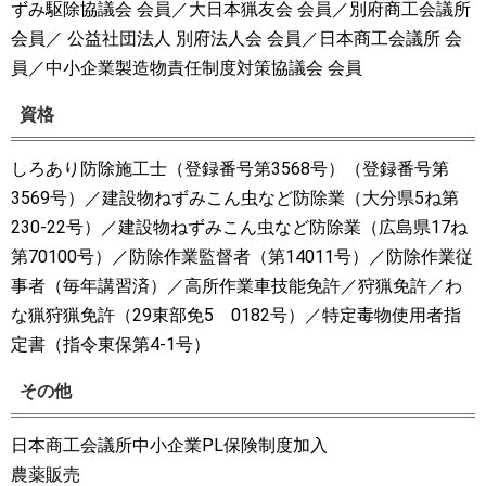
ずみ駆除協議会 会員／大日本猟友会 会員／別府商工会議所
会員／ 公益社団法人 別府法人会 会員／日本商工会議所 会
員／中小企業製造物責任制度対策協議会 会員
資格
しろあり防除施工士（登録番号第3568号）（登録番号第
3569号）／建設物ねずみこん虫など防除業（大分県5ね第
230-22号）／建設物ねずみこん虫など防除業（広島県17ね
第70100号）／防除作業監督者（第14011号）／防除作業従
事者（毎年講習済）／高所作業車技能免許／狩猟免許／わ
な猟狩猟免許（29東部免5 0182号）／特定毒物使用者指
定書（指令東保第4-1号）
その他
日本商工会議所中小企業PL保険制度加入
農薬販売