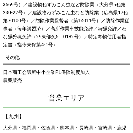
3569号）／建設物ねずみこん虫など防除業（大分県5ね第
230-22号）／建設物ねずみこん虫など防除業（広島県17ね
第70100号）／防除作業監督者（第14011号）／防除作業従
事者（毎年講習済）／高所作業車技能免許／狩猟免許／わ
な猟狩猟免許（29東部免5 0182号）／特定毒物使用者指
定書（指令東保第4-1号）
その他
日本商工会議所中小企業PL保険制度加入
農薬販売
営業エリア
【九州】
大分県・福岡県・佐賀県・熊本県・長崎県・宮崎県・鹿児