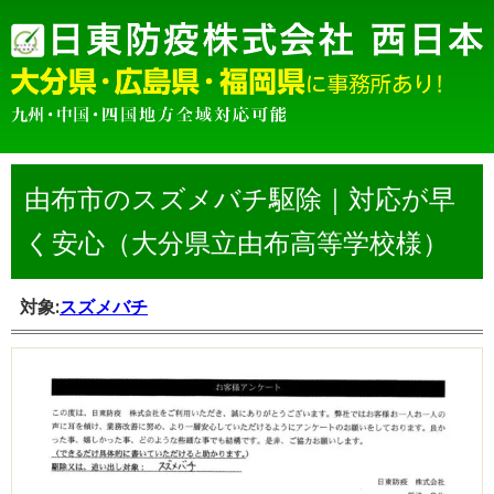
由布市のスズメバチ駆除｜対応が早
く安心（大分県立由布高等学校様）
対象:
スズメバチ