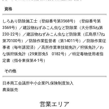
資格
しろあり防除施工士（登録番号第3568号）（登録番号第
3569号）／建設物ねずみこん虫など防除業（大分県5ね第
230-22号）／建設物ねずみこん虫など防除業（広島県17ね
第70100号）／防除作業監督者（第14011号）／防除作業従
事者（毎年講習済）／高所作業車技能免許／狩猟免許／わ
な猟狩猟免許（29東部免5 0182号）／特定毒物使用者指
定書（指令東保第4-1号）
その他
日本商工会議所中小企業PL保険制度加入
農薬販売
営業エリア