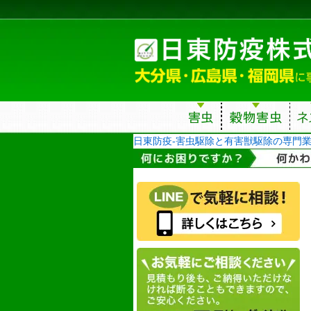
日東防疫-害虫駆除と有害獣駆除の専門