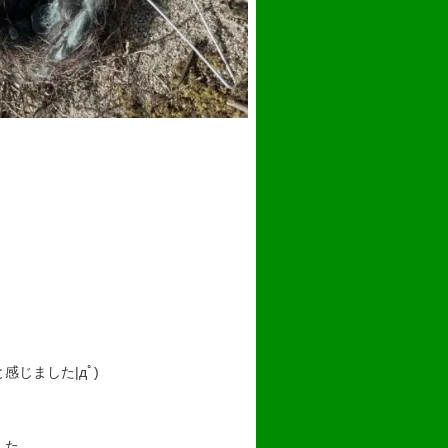
。
じました|дﾟ)
した。