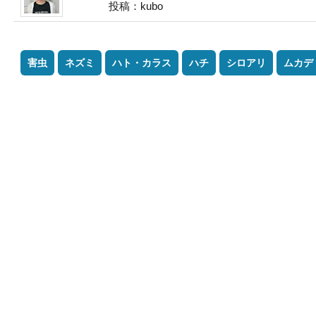
投稿：kubo
害虫
ネズミ
ハト・カラス
ハチ
シロアリ
ムカデ