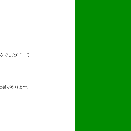
でした(゜_゜)
に巣があります。