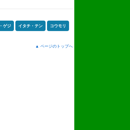
・ゲジ
イタチ・テン
コウモリ
▲ ページのトップへ