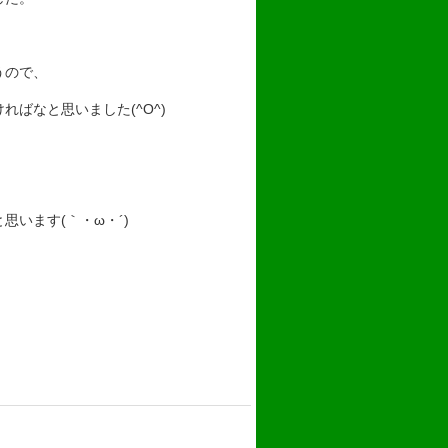
うので、
ばなと思いました(^O^)
います(｀・ω・´)ゞ