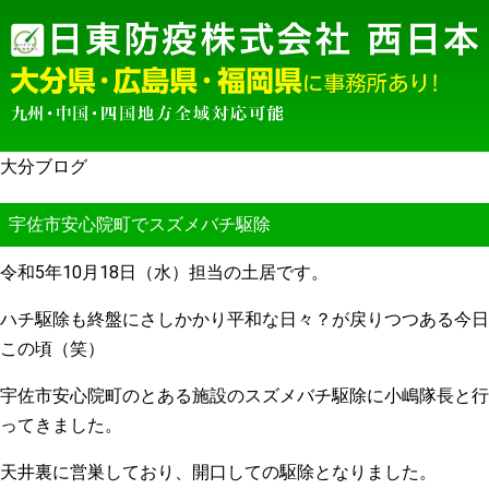
大分ブログ
宇佐市安心院町でスズメバチ駆除
令和
5
年
10
月
18
日（水）担当の土居です。
ハチ駆除も終盤にさしかかり平和な日々？が戻りつつある今日
この頃（笑）
宇佐市安心院町のとある施設のスズメバチ駆除に小嶋隊長と行
ってきました。
天井裏に営巣しており、開口しての駆除となりました。