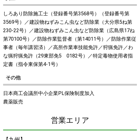
しろあり防除施工士（登録番号第3568号）（登録番号第
3569号）／建設物ねずみこん虫など防除業（大分県5ね第
230-22号）／建設物ねずみこん虫など防除業（広島県17ね
第70100号）／防除作業監督者（第14011号）／防除作業従
事者（毎年講習済）／高所作業車技能免許／狩猟免許／わ
な猟狩猟免許（29東部免5 0182号）／特定毒物使用者指
定書（指令東保第4-1号）
その他
日本商工会議所中小企業PL保険制度加入
農薬販売
営業エリア
【九州】