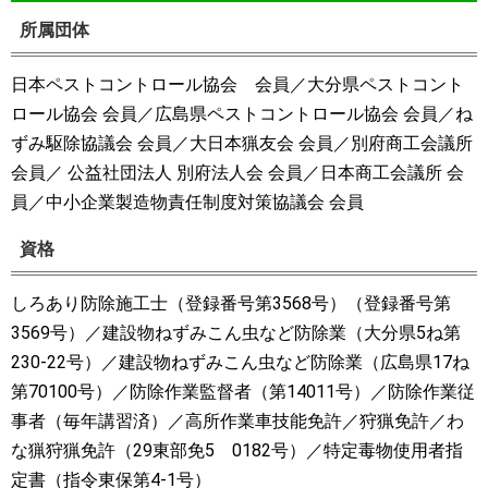
所属団体
日本ペストコントロール協会 会員／大分県ペストコント
ロール協会 会員／広島県ペストコントロール協会 会員／ね
ずみ駆除協議会 会員／大日本猟友会 会員／別府商工会議所
会員／ 公益社団法人 別府法人会 会員／日本商工会議所 会
員／中小企業製造物責任制度対策協議会 会員
資格
しろあり防除施工士（登録番号第3568号）（登録番号第
3569号）／建設物ねずみこん虫など防除業（大分県5ね第
230-22号）／建設物ねずみこん虫など防除業（広島県17ね
第70100号）／防除作業監督者（第14011号）／防除作業従
事者（毎年講習済）／高所作業車技能免許／狩猟免許／わ
な猟狩猟免許（29東部免5 0182号）／特定毒物使用者指
定書（指令東保第4-1号）