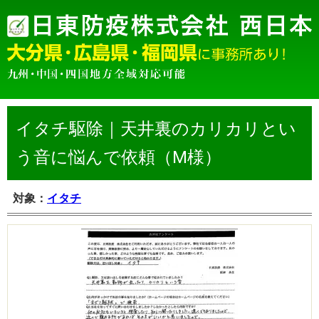
イタチ駆除｜天井裏のカリカリとい
う音に悩んで依頼（M様）
対象：
イタチ